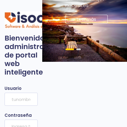
necesites.
Leer más
Bienvenido
administrador
de portal
web
inteligente
Usuario
Contraseña